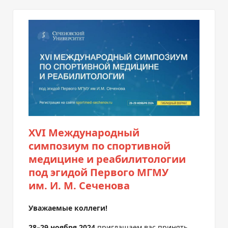
XVI Международный
симпозиум по спортивной
медицине и реабилитологии
под эгидой Первого МГМУ
им.
И. М. Сеченова
Уважаемые коллеги!
28–29 ноября 2024
приглашаем вас принять