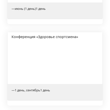
адаптивном
спорте"
—
июнь (1 день)
1 день
Конференция «Здоровье спортсмена»
—
1 день, сентябрь
1 день