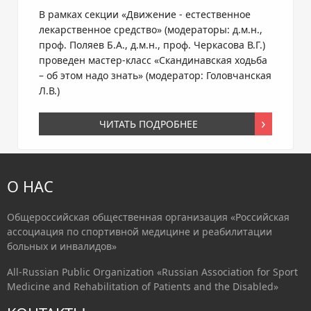
В рамках секции «Движение - естественное
лекарственное средство» (модераторы: д.м.н.,
проф. Поляев Б.А., д.м.н., проф. Черкасова В.Г.)
проведен мастер-класс «Скандинавская ходьба
– об этом надо знать» (модератор: Головчанская
Л.В.)
ЧИТАТЬ ПОДРОБНЕЕ
О НАС
Общероссийская общественная организация «Российская
ассоциация по спортивной медицине и реабилитации
больных и инвалидов»
All-Russian Public Organization «Russian Association for Sport
Medicine and Rehabilitation of Patients and the Disabled»