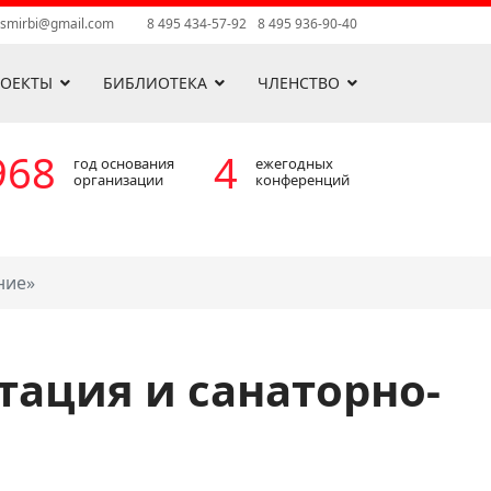
asmirbi@gmail.com
8 495 434-57-92
8 495 936-90-40
РОЕКТЫ
БИБЛИОТЕКА
ЧЛЕНСТВО
968
4
год основания
ежегодных
организации
конференций
ние»
тация и санаторно-