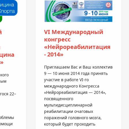
VI Международный
й
конгресс
«Нейрореабилитация
м
- 2014»
цина
4»
Приглашаем Вас и Ваш коллектив
9 — 10 июня 2014 года принять
кого
участие в работе
VI-го
ным
международного Конгресса
«Нейрореабилитация — 2014»,
гося 22–
посвященного
мультидисциплинарной
реабилитации очаговых
роблемы
поражений головного мозга,
помощи
который будет проходить