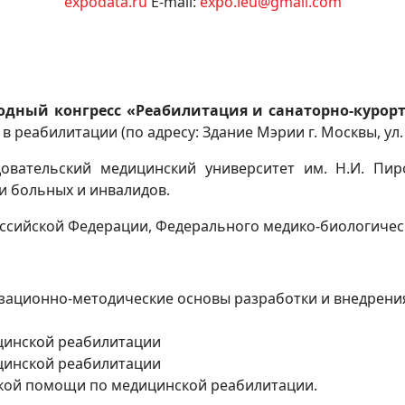
expodata.ru
E-mail:
expo.ieu@gmail.com
ародный конгресс «Реабилитация и санаторно-курор
реабилитации (по адресу: Здание Мэрии г. Москвы, ул. Н
овательский медицинский университет им. Н.И. Пир
и больных и инвалидов.
оссийской Федерации, Федерального медико-биологичес
зационно-методические основы разработки и внедрени
цинской реабилитации
цинской реабилитации
кой помощи по медицинской реабилитации.