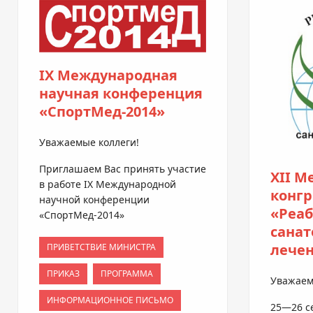
IX Международная
научная конференция
«СпортМед-2014»
Уважаемые коллеги!
Приглашаем Вас принять участие
XII 
в работе IX Международной
конгр
научной конференции
«Реа
«СпортМед-2014»
санат
лече
ПРИВЕТСТВИЕ МИНИСТРА
ПРИКАЗ
ПРОГРАММА
Уважаем
ИНФОРМАЦИОННОЕ ПИСЬМО
25—26 с